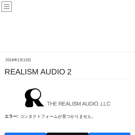
コ
ナ
ン
ビ
テ
ゲ
ン
ー
メディア
ツ
シ
へ
ョ
ス
ン
HOME
メディア
REALISM AUDIO 2
キ
に
ッ
移
プ
動
2018年2月13日
REALISM AUDIO 2
エラー:
コンタクトフォームが見つかりません。